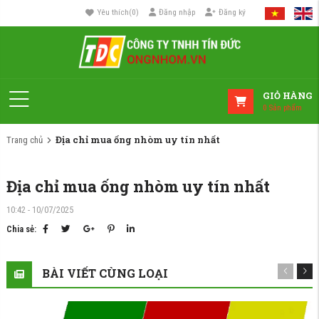
Yêu thích
(
0
)
Đăng nhập
Đăng ký
GIỎ HÀNG
0
Sản phẩm
Địa chỉ mua ống nhòm uy tín nhất
Trang chủ
Địa chỉ mua ống nhòm uy tín nhất
10:42 - 10/07/2025
Chia sẻ:
BÀI VIẾT CÙNG LOẠI