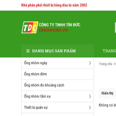
Nhà phân phối thiết bị hàng đầu từ năm 2002
DANH MỤC SẢN PHẨM
TRANG
Ống nhòm ngày
Trang chủ
Ống nhòm đêm
Ống nhòm đo khoảng cách
Hiển thị:
Ống nhòm tầm xa
Không có dữ
Thiết bị quân sự