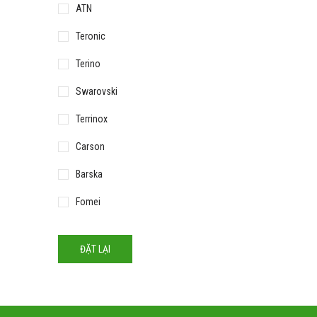
ATN
Teronic
Terino
Swarovski
Terrinox
Carson
Barska
Fomei
ĐẶT LẠI