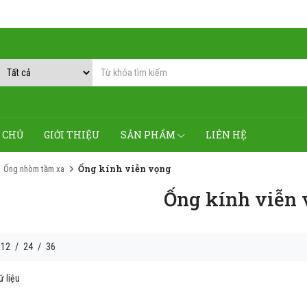
 CHỦ
GIỚI THIỆU
SẢN PHẨM
LIÊN HỆ
Ống kính viễn vọng
Ống nhòm tầm xa
Ống kính viễn
12
/
24
/
36
 liệu