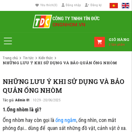
Yêu thích
(
0
)
Đăng nhập
Đăng ký
GIỎ HÀNG
0
Sản phẩm
Trang chủ
Tin tức
Kiến thức
NHỮNG LƯU Ý KHI SỬ DỤNG VÀ BẢO QUẢN ỐNG NHÒM
NHỮNG LƯU Ý KHI SỬ DỤNG VÀ BẢO
QUẢN ỐNG NHÒM
Tác giả
Admin 01
10:29 - 20/06/2025
1.Ống nhòm là gì?
Ống nhòm hay còn gọi là
ống ngắm
, ống nhìn, con mắt
phóng đại… dùng để quan sát những đồ vật, cảnh vật ở xa.