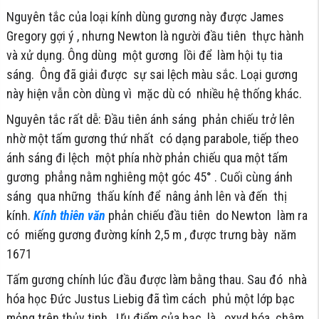
Nguyên tắc của loại kính dùng gương này được James
Gregory gợi ý , nhưng Newton là người đầu tiên thực hành
và xử dụng. Ông dùng một gương lồi để làm hội tụ tia
sáng. Ông đã giải được sự sai lệch màu sắc. Loại gương
này hiện vẫn còn dùng vì mặc dù có nhiều hệ thống khác.
Nguyên tắc rất dễ: Ðầu tiên ánh sáng phản chiếu trở lên
nhờ một tấm gương thứ nhất có dạng parabole, tiếp theo
ánh sáng đi lệch một phía nhờ phản chiếu qua một tấm
gương phẳng nằm nghiêng một góc 45° . Cuối cùng ánh
sáng qua những thấu kính để nâng ảnh lên và đến thị
kính.
Kính thiên văn
phản chiếu đầu tiên do Newton làm ra
có miếng gương đường kính 2,5 m , được trưng bày năm
1671
Tấm gương chính lúc đầu được làm bằng thau. Sau đó nhà
hóa học Ðức Justus Liebig đã tìm cách phủ một lớp bạc
mỏng trên thủy tinh. Ưu điểm của bạc là oxyd hóa chậm