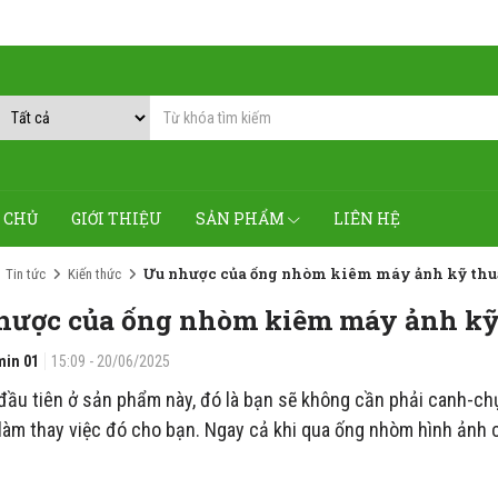
 CHỦ
GIỚI THIỆU
SẢN PHẨM
LIÊN HỆ
Ưu nhược của ống nhòm kiêm máy ảnh kỹ thuậ
Tin tức
Kiến thức
hược của ống nhòm kiêm máy ảnh kỹ 
in 01
15:09 - 20/06/2025
ầu tiên ở sản phẩm này, đó là bạn sẽ không cần phải canh-chụp
àm thay việc đó cho bạn. Ngay cả khi qua ống nhòm hình ảnh có