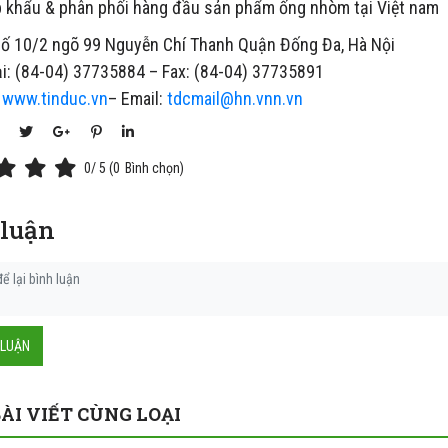
 khẩu & phân phối hàng đầu sản phẩm ống nhòm tại Việt nam
 Số 10/2 ngõ 99 Nguyễn Chí Thanh Quận Đống Đa, Hà Nội
ại: (84-04) 37735884 – Fax: (84-04) 37735891
:
www.tinduc.vn
– Email:
tdcmail@hn.vnn.vn
0
/ 5 (
0
Bình chọn)
 luận
 LUẬN
ÀI VIẾT CÙNG LOẠI