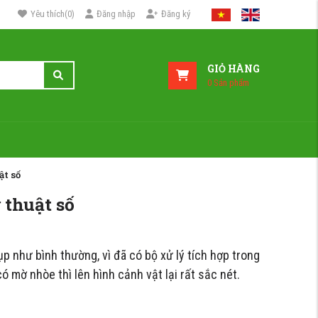
Yêu thích
(
0
)
Đăng nhập
Đăng ký
GIỎ HÀNG
0
Sản phẩm
t số
thuật số
 như bình thường, vì đã có bộ xử lý tích hợp trong
 mờ nhòe thì lên hình cảnh vật lại rất sắc nét.