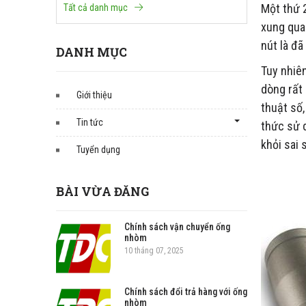
Một thứ 
Tất cả danh mục
xung qua
nút là đã
DANH MỤC
Tuy nhiê
dòng rất
Giới thiệu
thuật số
Tin tức
thức sử d
khỏi sai
Tuyển dụng
BÀI VỪA ĐĂNG
Chính sách vận chuyển ống
nhòm
10 tháng 07, 2025
Chính sách đổi trả hàng với ống
nhòm