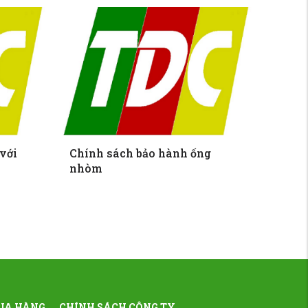
 với
Chính sách bảo hành ống
Đối t
nhòm
UA HÀNG
CHÍNH SÁCH CÔNG TY