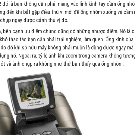
2 đó là bạn không cần phải mang vác lỉnh kỉnh tay cầm ống nh
ng đến khi bắt gặp điều thú vị mới để ống nhòm xuống và cầm 
 chụp ngay được cảnh thú vị đó.
n, bên cạnh ưu điểm chúng cũng có những nhược điểm. Nó là 
 khó thao tác bạn cần phải trải nghiệm, làm quen. Ống kính củ
, do đó khi sở hữu máy không phải muốn là dùng được ngay mà p
ụng nó. Ngoài ra, tỷ lệ ảnh khi zoom trong camera không tương
 sót và ảnh chụp ra không như thứ bạn thấy qua ống nhòm.