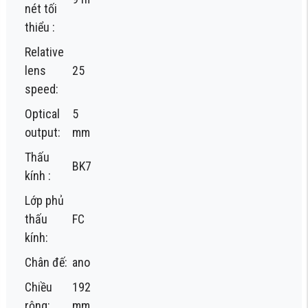
nét tối
thiểu :
Relative
lens
25
speed:
Optical
5
output:
mm
Thấu
BK7
kính :
Lớp phủ
thấu
FC
kính:
Chân đế:
ano
Chiều
192
rộng:
mm