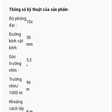
Thông số kỹ thuật của sản phẩm
:
Độ phóng
10x
đại :
Đường
50
kính vật
mm
kính:
Góc
5,5
trường
°
nhìn :
Trường
96
nhìn/
m
1000 m:
Khoảng
cách lấy
9 m