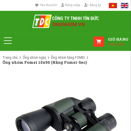
Yêu thích
(
0
)
Đăng nhập
Đăng ký
GIỎ HÀNG
0
Sản phẩm
Trang chủ
Ống nhòm ngày
Ống nhòm hãng FOMEI
Ống nhòm Fomei 10x50 (Hãng Fomei-Sec)