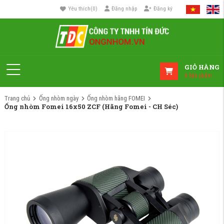
Yêu thích
(
0
)
Đăng nhập
Đăng ký
GIỎ HÀNG
0
Sản phẩm
Trang chủ
Ống nhòm ngày
Ống nhòm hãng FOMEI
Ống nhòm Fomei 16x50 ZCF (Hãng Fomei - CH Séc)