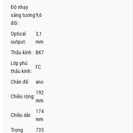
Độ nhạy
sáng tương
9,6
đối :
Optical
3,1
output:
mm
Thấu kính :
BK7
Lớp phủ
FC
thấu kính:
Chân đế:
ano
192
Chiều rộng:
mm
174
Chiều dài:
mm
Trọng
735