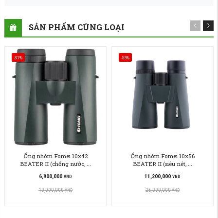
SẢN PHẨM CÙNG LOẠI
-31%
-55%
Ống nhòm Fomei 10x42
Ống nhòm Fomei 10x56
BEATER II (chống nước, ...
BEATER II (siêu nét, ...
6,900,000
11,200,000
VND
VND
10,000,000
25,000,000
VND
VND