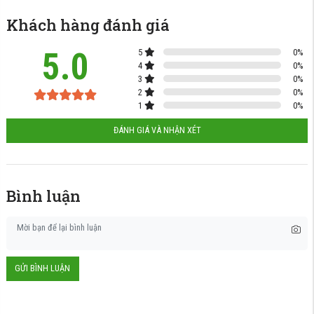
Khách hàng đánh giá
5.0
5
0
%
4
0
%
3
0
%
2
0
%
1
0
%
ĐÁNH GIÁ VÀ NHẬN XÉT
Bình luận
GỬI BÌNH LUẬN