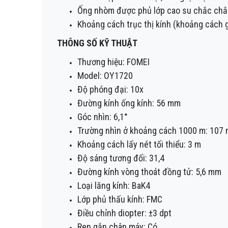
Ống nhòm được phủ lớp cao su chắc chắn,
Khoảng cách trục thị kính (khoảng cách 
THÔNG SỐ KỸ THUẬT
Thương hiệu: FOMEI
Model: OY1720
Độ phóng đại: 10x
Đường kính ống kính: 56 mm
Góc nhìn: 6,1°
Trường nhìn ở khoảng cách 1000 m: 107
Khoảng cách lấy nét tối thiểu: 3 m
Độ sáng tương đối: 31,4
Đường kính vòng thoát đồng tử: 5,6 mm
Loại lăng kính: BaK4
Lớp phủ thấu kính: FMC
Điều chỉnh diopter: ±3 dpt
Ren gắn chân máy: Có