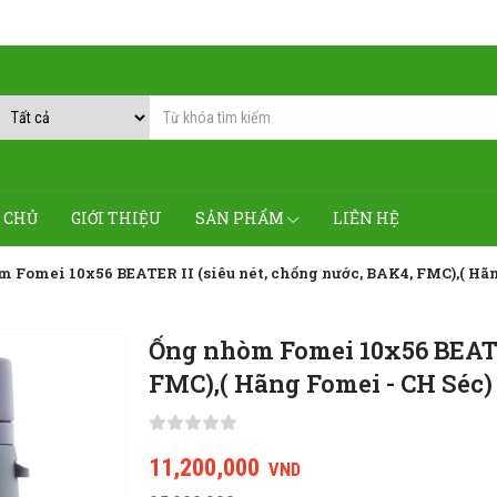
 CHỦ
GIỚI THIỆU
SẢN PHẨM
LIÊN HỆ
 Fomei 10x56 BEATER II (siêu nét, chống nước, BAK4, FMC),( Hãn
Ống nhòm Fomei 10x56 BEATER
FMC),( Hãng Fomei - CH Séc)
11,200,000
VND