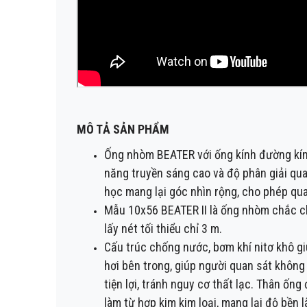
MÔ TẢ SẢN PHẨM
Ống nhòm BEATER với ống kính đường kín
năng truyền sáng cao và độ phân giải qua
học mang lại góc nhìn rộng, cho phép qu
Mẫu 10x56 BEATER II là ống nhòm chắc ch
lấy nét tối thiểu chỉ 3 m.
Cấu trúc chống nước, bơm khí nitơ khô g
hơi bên trong, giúp người quan sát không 
tiện lợi, tránh nguy cơ thất lạc. Thân ố
làm từ hợp kim kim loại, mang lại độ bền 